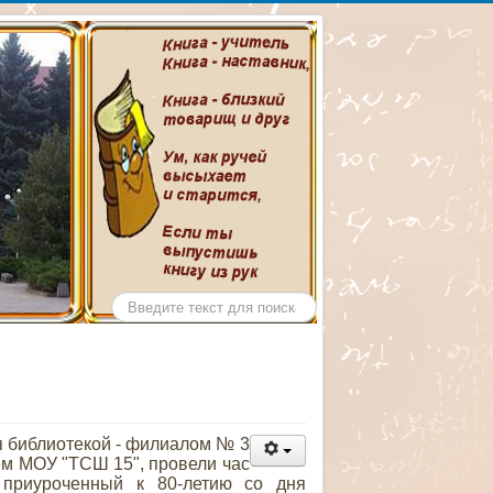
ентральной
ина
Искать...
 библиотекой - филиалом № 3
ем МОУ "ТСШ 15", провели час
 приуроченный к 80-летию со дня