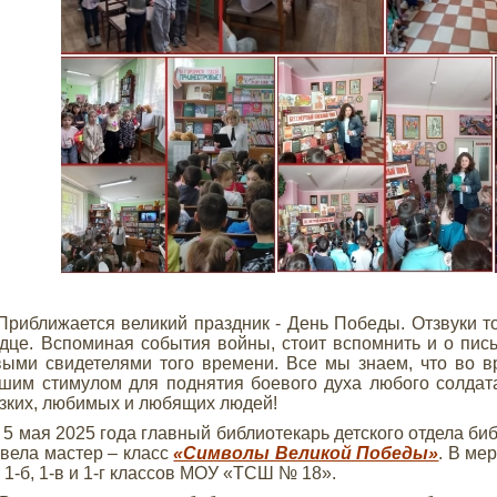
ближается великий праздник - День Победы. Отзвуки то
дце. Вспоминая события войны, стоит вспомнить и о пись
ыми свидетелями того времени. Все мы знаем, что во 
шим стимулом для поднятия боевого духа любого солдат
зких, любимых и любящих людей!
ая 2025 года главный библиотекарь детского отдела биб
вела мастер – класс
«Символы Великой Победы»
. В ме
, 1-б, 1-в и 1-г классов МОУ «ТСШ № 18».