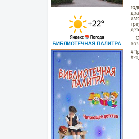
В х
го
дра
из
тре
дет
Оче
БИБЛИОТЕЧНАЯ ПАЛИТРА
воз
#П
#ко