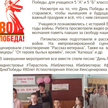
Победы, для учащихся 5 "А" и 5 "Б" клас
Несмотря на то, что День Победы всё
стараемся, чтобы нынешняя и будуща
важный праздник и всё, что с ним связан
Учащиеся познакомились с историей ВО
годы войны. Ребята просмотрели видео р
молчания память павших за свободу наш
Пятиклассники подготовили и расск
войне. На импровизированной сц
ценировали стихотворение "Рассказ ветерана". Также на м
ицеры" "От героев былых времён", песня "Катюша" и др.
авершении мероприятия все вместе спели песню "День 
риднестровье #Тирасполь #библиотека #библиотирас #
ДнюПобеды #80лет #стихотворения #песни #инсценировка