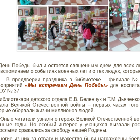
нь Победы был и остается священным днем для всех л
 вспоминаем о событиях военных лет и о тех людях, которы
преддверии праздника в библиотеке – филиале № 4 
роприятий
«Мы встречаем День Победы»
для воспи
ОУ № 37.
лиотекари детского отдела Е.В. Беленчук и Т.М. Дьяченко
ала Великой Отечественной войны – первых часах того
орые оборвали жизни миллионов людей.
е читатели узнали о героях Великой Отечественной вой
нные годы. Но особый интерес у учащихся вызвали рас
ослыми сражались за свободу нашей Родины.
гие из них за отвагу и мужество были награждены бое