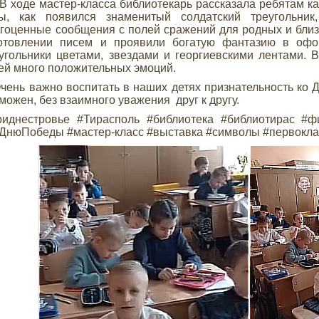
оде мастер-класса библиотекарь рассказала ребятам как
ды, как появился знаменитый солдатский треугольник
гоценные сообщения с полей сражений для родных и близ
готовлении писем и проявили богатую фантазию в офо
угольники цветами, звездами и георгиевскими лентами. 
ей много положительных эмоций.
нь важно воспитать в наших детях признательность ко Д
можен, без взаимного уважения друг к другу.
риднестровье #Тирасполь #библиотека #библиотирас 
ДнюПобеды #мастер-класс #выставка #символы #первокла