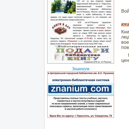
Вой
В 
кн
Кн
люд
вое
пом
Про
цен
Знаниум