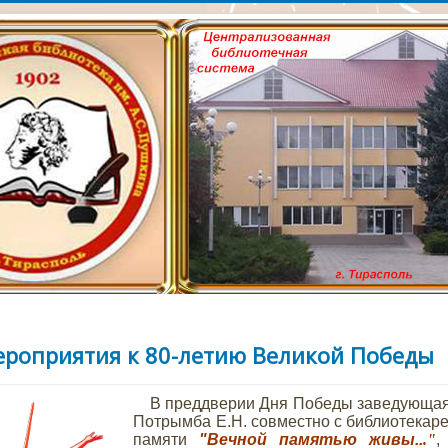
сайт Тираспольской Ц
лиотеки им. А.С. Пушк
роприятия к 80-летию Великой Победы
В преддверии Дня Победы заведующая
Потрымба Е.Н. совместно с библиотекар
памяти
"Вечной памятью живы..
."
,