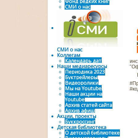
Фонд редких книг
СМИ о нас
СМИ о нас
Коллегам
Календарь дат
инс
Наши медиаресурсы
"Оф
Периодика 2023
В з
Буктрейлеры
Видеоролики
#П
Мы на Youtube
#ко
Наши акции на
Youtube
Архив статей сайта
Архив афиш
Акции, проекты
Буккроссинг
Детская библиотека
О детской библиотеке