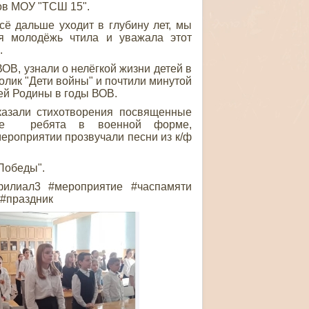
сов МОУ "ТСШ 15".
 дальше уходит в глубину лет, мы
я молодёжь чтила и уважала этот
о.
В, узнали о нелёгкой жизни детей в
олик "Дети войны" и почтили минутой
ей Родины в годы ВОВ.
азали стихотворения посвященные
ене ребята в военной форме,
ероприятии прозвучали песни из к/ф
Победы".
филиал3 #мероприятие #часпамяти
 #праздник