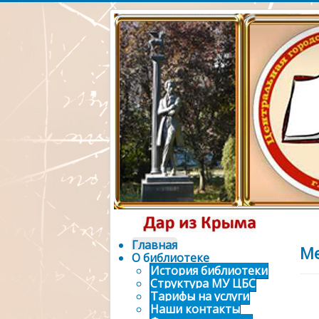
Официальный 
городской биб
Главная
Ме
О библиотеке
История библиотеки
Структура МУ ЦБС
Тарифы на услуги
Наши контакты