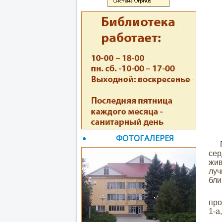
ФОТОГАЛЕРЕЯ
При
сер
жив
луч
бли
5 м
про
1-а