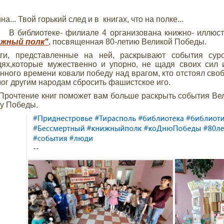
на... Твой горький след и в книгах, что на полке...
библиотеке- филиале 4 организована книжно- иллюст
ижный полк"
, посвященная 80-летию Великой Победы.
иги, представленные на ней, раскрывают события сур
ях,которые мужественно и упорно, не щадя своих сил 
нного времени ковали победу над врагом, кто отстоял сво
ог другим народам сбросить фашистское иго.
чтение книг поможет вам больше раскрыть события Вел
у Победы.