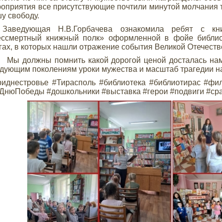
оприятия все присутствующие почтили минутой молчания те
у свободу.
ведующая Н.В.Горбачева ознакомила ребят с книж
ессмертный книжный полк» оформленной в фойе библио
гах, в которых нашли отражение события Великой Отечест
 должны помнить какой дорогой ценой досталась нам 
дующим поколениям уроки мужества и масштаб трагедии н
иднестровье #Тирасполь #библиотека #библиотирас #фи
ДнюПобеды #дошкольники #выставка #герои #подвиги #ср