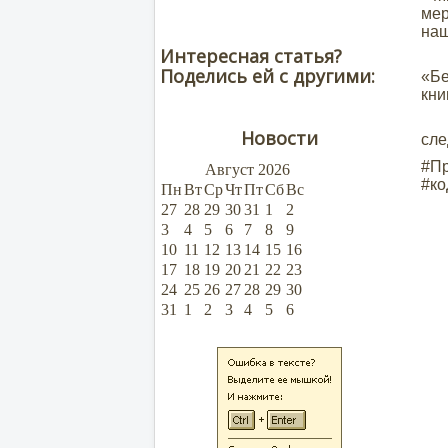
мер
наш
Интересная статья?
За
Поделись ей с другими:
«Б
кни
Мы
Новости
сле
#Пр
Август
2026
#ко
Пн
Вт
Ср
Чт
Пт
Сб
Вс
27
28
29
30
31
1
2
3
4
5
6
7
8
9
10
11
12
13
14
15
16
17
18
19
20
21
22
23
24
25
26
27
28
29
30
31
1
2
3
4
5
6