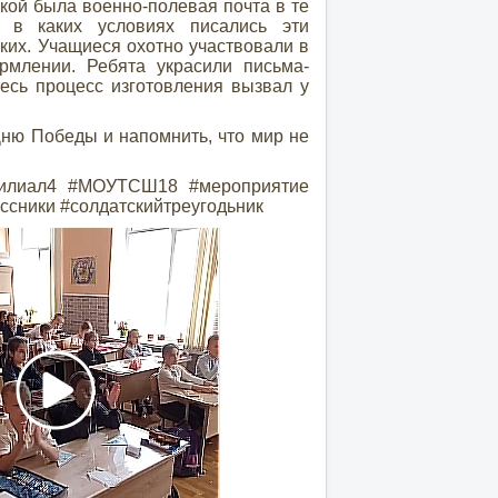
ой была военно-полевая почта в те
, в каких условиях писались эти
ких. Учащиеся охотно участвовали в
рмлении. Ребята украсили письма-
Весь процесс изготовления вызвал у
ню Победы и напомнить, что мир не
#филиал4 #МОУТСШ18 #мероприятие
ссники #солдатскийтреугодьник