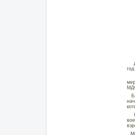
Де
год
В 
ме
МД
Биб
нач
кот
Юны
вое
взр
Мно