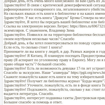
Добрый день, есть очень много книг,можно ли вам сдать их ,
Здравствуйте! В связи с критической демографической ситуац
рафинированного изощренного зла, легализованного убийства
На скольких языках есть книги в библиотеке и на каких имен
Здравстуйте. У вас есть книга "Дракула" Брэма Стокера на м
Здравствуйте, Я хотел бы передать вашей библиотеке или биб
Ссылка на электронную версию Литрес: https://litres.ru/696
экземпляров. С уважением, Владимир Зима
Здравствуйте. Появился ли на территории библиотеки бесплат
своим ноутбуком несколько часов? Спасибо
Добрый день, я бы хотел поинтересоваться по поводу серии к
Если есть, то сколько стоит 1 книга?
Принимаете ли вы книги у людей, в дар. Разных жанров и годо
Здравствуйте! Я Китаец. Я планирую посещать Приднестровье
праву (Я аспирант по уголовному праву в Европе). Могу ли я
право общая часть"? большой спасибо.
Здравствуйте! Есть ли возможность девушке 17-ти лет устроит
Cпасибо за экскурсию. Наше "алаверды" https://pgii.org/news.
Скажите пожалуйста какие есть книги на тему избирательной
Здравствуйте! Получает ли библиотека журнал "Бурда моден"
Здравствуйте! Уточните, пожалуйста, есть ли в фонде книга 
Здравствуйте! Подскажите, пожалуйста, сколько у вас стоит п
выдается литература. Спасибо.
Здравствуйте, интересует подшивка газеты Днестровская правд
Большое спасибо за помощь и ответ.