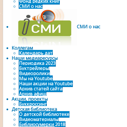
Фонд редких книг
СМИ о нас
СМИ о нас
Коллегам
Календарь дат
Наши медиаресурсы
Периодика 2023
Буктрейлеры
Видеоролики
Мы на Youtube
Наши акции на Youtube
Архив статей сайта
Архив афиш
Акции, проекты
Буккроссинг
Детская библиотека
О детской библиотеке
Видеоматериалы
Библиосумерки 2018