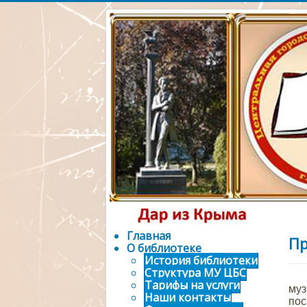
Официальный 
городской биб
Главная
Пр
О библиотеке
История библиотеки
Структура МУ ЦБС
2
Тарифы на услуги
му
Наши контакты
пос