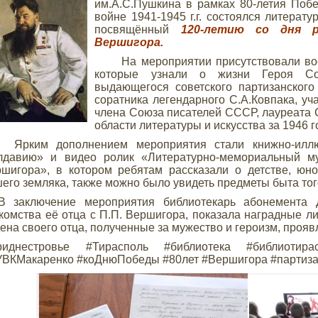
им.А.С.Пушкина в рамках 80-летия Поб
войне 1941-1945 г.г. состоялся литерат
посвящённый
120-летию со дня р
Вершигора.
На мероприятии присутствовали восп
которые узнали о жизни Героя Сов
выдающегося советского партизанского
соратника легендарного С.А.Ковпака, уч
члена Союза писателей СССР, лауреата 
области литературы и искусства за 1946 
ким дополнением мероприятия стали книжно-иллюс
лдавию» и видео ролик «Литературно-мемориальный му
шигора», в котором ребятам рассказали о детстве, юн
его земляка, также можно было увидеть предметы быта то
заключение мероприятия библиотекарь абонемента Др
комства её отца с П.П. Вершигора, показала наградные ли
ена своего отца, полученные за мужество и героизм, проя
риднестровье #Тирасполь #библиотека #библиотира
ВКМакаренко #коДнюПобеды #80лет #Вершигора #партиза