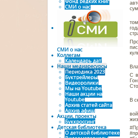
Фонд редких книг
авт
СМИ о нас
сум
Вед
том
год
стр
Пр
пи
СМИ о нас
кул
Коллегам
Календарь дат
Ст
Наши медиаресурсы
Вл
Периодика 2023
С в
Буктрейлеры
Гон
Видеоролики
Сто
Мы на Youtube
Наши акции на
Сот
Youtube
В с
Архив статей сайта
В з
Архив афиш
вой
Акции, проекты
жиз
Буккроссинг
Детская библиотека
#П
О детской библиотеке
#п