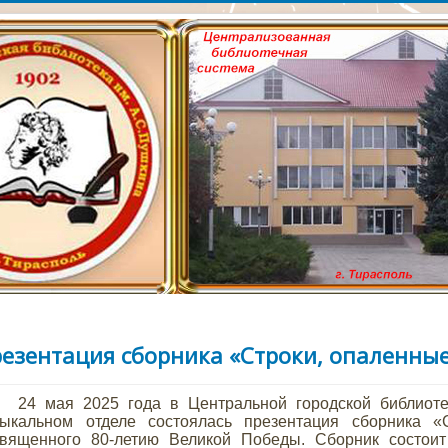
сайт Тираспольской Ц
лиотеки им. А.С. Пушк
езентация сборника «Строки, опаленны
4 мая 2025 года в Центральной городской библиотеке
зыкальном отделе состоялась презентация сборника «
вященного 80-летию Великой Победы. Сборник состоит