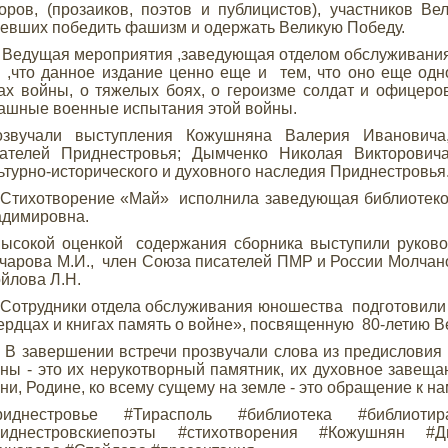
оров, (прозаиков, поэтов и публицистов), участников В
евших победить фашизм и одержать Великую Победу.
ущая мероприятия ,заведующая отделом обслуживания ю
 ,что данное издание ценно еще и тем, что оно еще од
ах войны, о тяжелых боях, о героизме солдат и офицеро
ашные военные испытания этой войны.
озвучали выступления Кожушняна Валерия Ивановича
сателей Приднестровья; Дымченко Николая Викторович
ьтурно-исторического и духовного наследия Приднестровья
ихотворение «Май» исполнила заведующая библиотеко
адимировна.
ысокой оценкой содержания сборника выступили руково
чарова М.И., член Союза писателей ПМР и России Молчано
йлова Л.Н.
рудники отдела обслуживания юношества подготовили 
ердцах и книгах память о войне», посвященную 80-летию 
авершении встречи прозвучали слова из предисловия с
ны - это их нерукотворный памятник, их духовное завеща
ни, Родине, ко всему сущему на земле - это обращение к н
риднестровье #Тирасполь #библиотека #библиот
риднестровскиепоэты #стихотворения #Кожушнян #